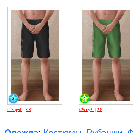
925 руб.
|
3 $
525 руб.
|
2 $
Одежда
:
Костюмы
,
Рубашки
,
Ф