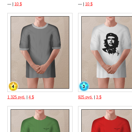
— |
10 $
— |
10 $
1 325 руб.
|
4 $
925 руб.
|
3 $