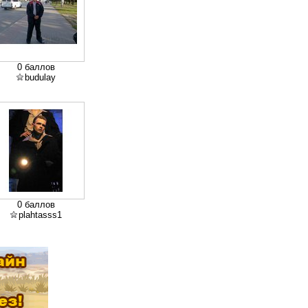
0 баллов
budulay
0 баллов
plahtasss1