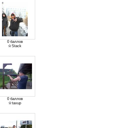
0 баллов
Stack
0 баллов
taxup