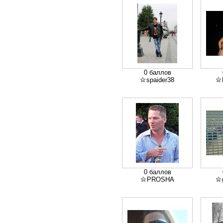
0 баллов
spaider38
0 баллов
PROSHA