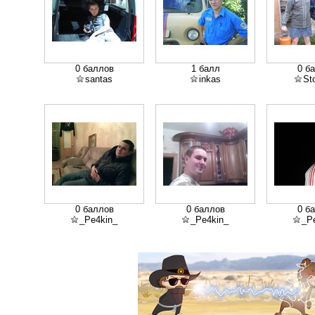
0 баллов
1 балл
0 б
santas
inkas
St
0 баллов
0 баллов
0 б
_Pe4kin_
_Pe4kin_
_P