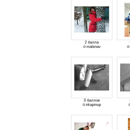
2 балла
malenav
0 баллов
irkapinup