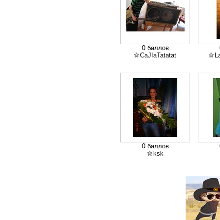
0 баллов
CaJIaTatatat
L
0 баллов
ksk