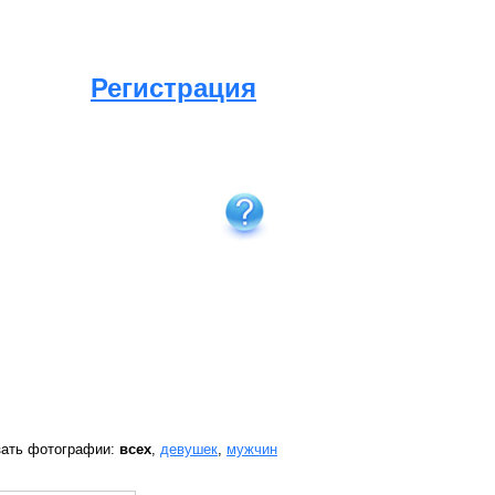
Регистрация
зать фотографии:
всех
,
девушек
,
мужчин