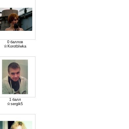
0 баллов
KorotbIwka
1 балл
sergik5