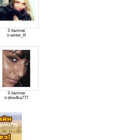
0 баллов
winter_R
0 баллов
dino4ka777