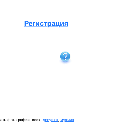
Регистрация
зать фотографии:
всех
,
девушек
,
мужчин