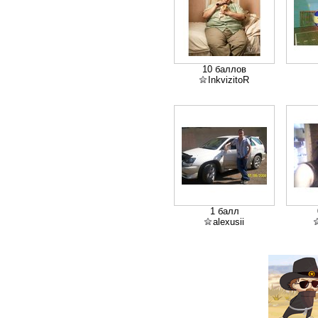
10 баллов
InkvizitoR
1 балл
alexusii