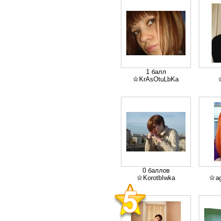
1 балл
KrAsOtuLbKa
0 баллов
KorotbIwka
a