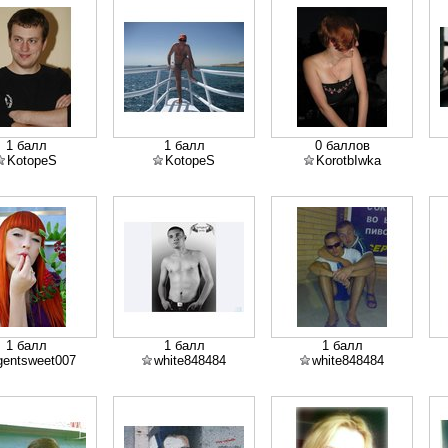
1 балл
1 балл
0 баллов
KotopeS
KotopeS
KorotbIwka
1 балл
1 балл
1 балл
gentsweet007
white848484
white848484