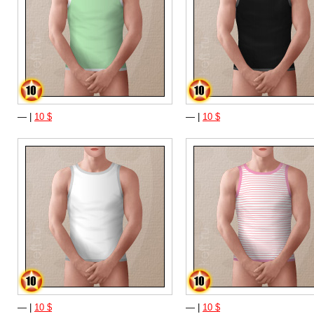
— |
10 $
— |
10 $
— |
10 $
— |
10 $