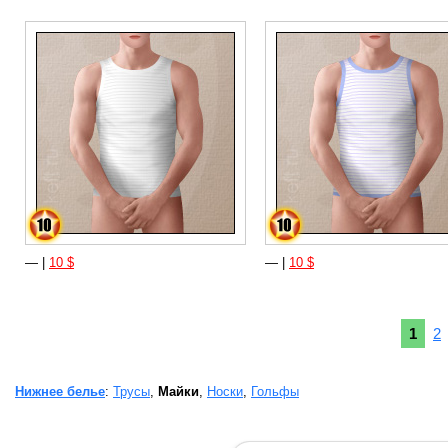
— |
10 $
— |
10 $
1
2
Нижнее белье
:
Трусы
,
Майки
,
Носки
,
Гольфы