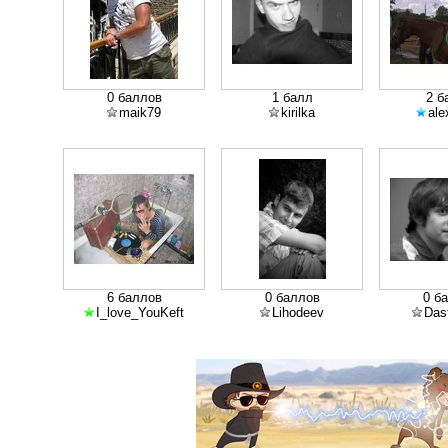
0 баллов
1 балл
2 б
maik79
kirilka
ale
6 баллов
0 баллов
0 б
I_love_YouKeft
Lihodeev
Das