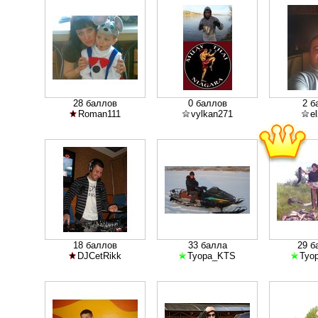
28 баллов
0 баллов
2 б
Roman111
vylkan271
e
18 баллов
33 балла
29 б
DJCetRikk
Tyopa_KTS
Tyo