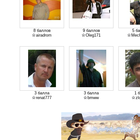
8 баллов
9 баллов
5 б
airadrom
Oleg171
Mec
3 балла
3 балла
1 
renat777
bmww
zl