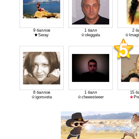
9 баллов
1 балл
2 б
Seray
oleggala
Imagi
8 баллов
1 балл
15 б
igorsveta
cheeesteeer
Pr