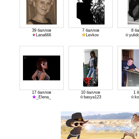
39 баллов
7 баллов
8 б
Lana666
Levkov
yulid
17 баллов
10 баллов
1 
_Elena_
basya123
ko