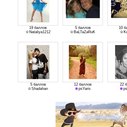
19 баллов
5 баллов
10 б
Nataliya1212
BaLTaZaRuK
K
5 баллов
12 баллов
22 
Shadahan
psYaris
ps