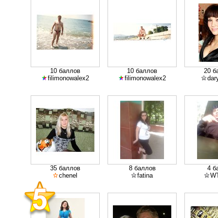
10 баллов
10 баллов
20 б
filimonowalex2
filimonowalex2
dar
35 баллов
8 баллов
4 б
chenel
fatina
WT