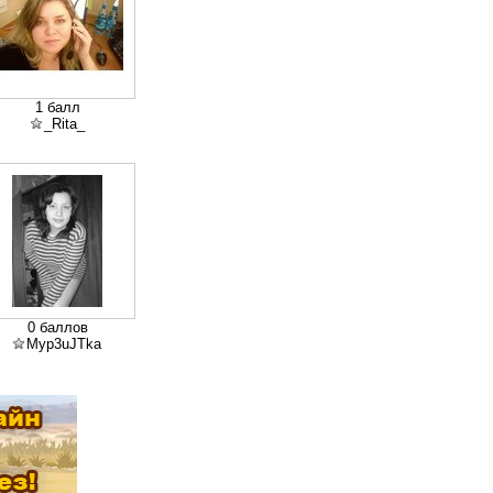
1 балл
_Rita_
0 баллов
Myp3uJTka