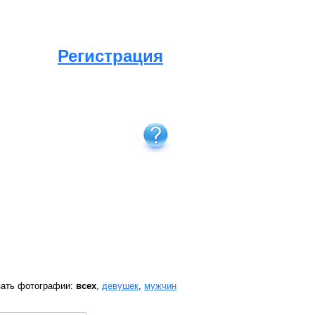
Регистрация
зать фотографии:
всех
,
девушек
,
мужчин