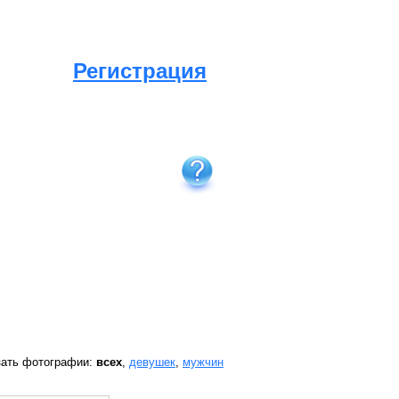
Регистрация
зать фотографии:
всех
,
девушек
,
мужчин