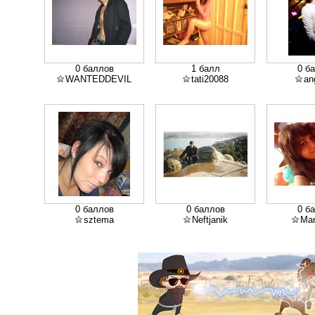
0 баллов
1 балл
0 б
WANTEDDEVIL
tati20088
an
0 баллов
0 баллов
0 б
sztema
Neftjanik
Mar