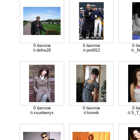
0 баллов
0 баллов
0 б
defoo26
port812
_N
0 баллов
0 баллов
0 б
xsunberryx
konnik
S_T