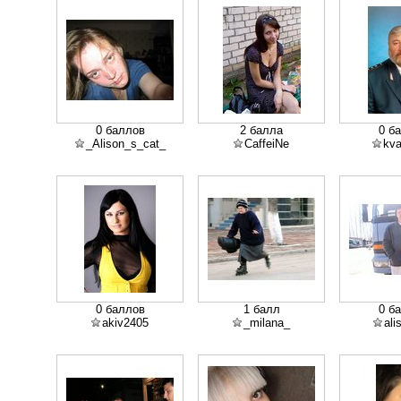
0 баллов
2 балла
0 б
_Alison_s_cat_
CaffeiNe
kv
0 баллов
1 балл
0 б
akiv2405
_milana_
ali