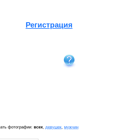
Регистрация
зать фотографии:
всех
,
девушек
,
мужчин