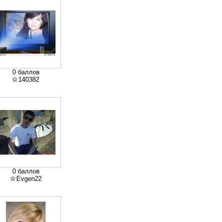
0 баллов
140382
0 баллов
Evgen22