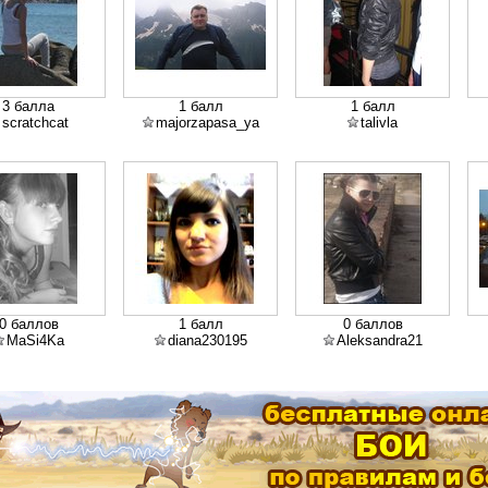
3 балла
1 балл
1 балл
scratchcat
majorzapasa_ya
talivla
0 баллов
1 балл
0 баллов
MaSi4Ka
diana230195
Aleksandra21