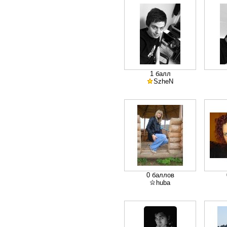
1 балл
SzheN
0 баллов
huba