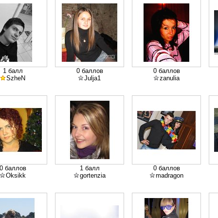
1 балл
0 баллов
0 баллов
SzheN
Julja1
zanulia
0 баллов
1 балл
0 баллов
Oksikk
gortenzia
madragon