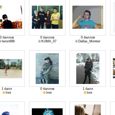
0 баллов
0 баллов
0 баллов
leron999
KUMA_07
Dallas_Monteir
1 балл
0 баллов
1 балл
Inni
Inni
Inni