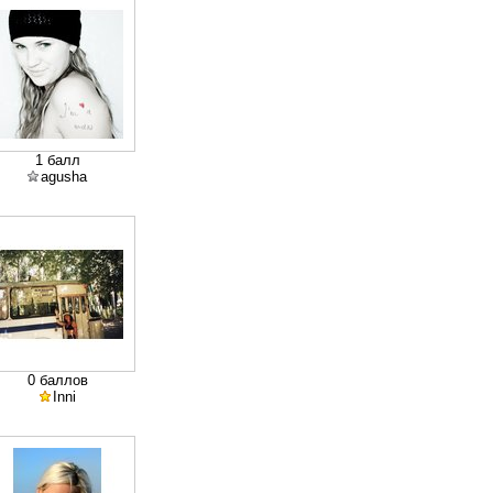
1 балл
agusha
0 баллов
Inni