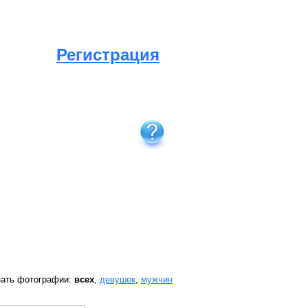
Регистрация
зать фотографии:
всех
,
девушек
,
мужчин