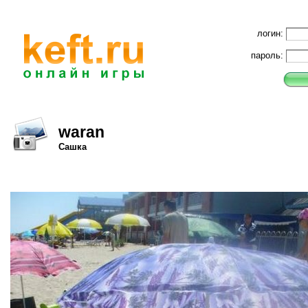
логин:
пароль:
waran
Сашка